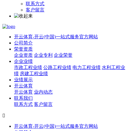
联系方式
客户留言
开云体育-开云(中国)一站式服务官方网站
公司简介
荣誉资质
企业资质
企业专利
企业荣誉
企业业绩
市政工程业绩
公路工程业绩
电力工程业绩
水利工程业
绩
房建工程业绩
业绩展示
开云体育
开云体育
业内动态
联系我们
联系方式
客户留言

开云体育-开云(中国)一站式服务官方网站