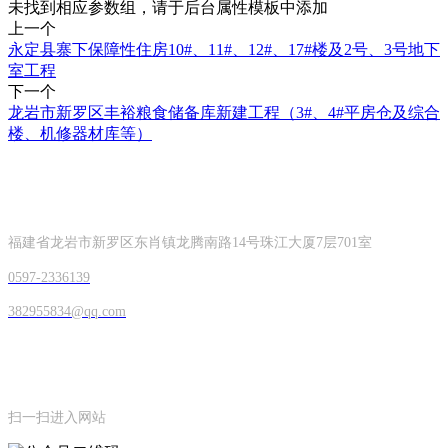
未找到相应参数组，请于后台属性模板中添加
上一个
永定县寨下保障性住房10#、11#、12#、17#楼及2号、3号地下
室工程
下一个
龙岩市新罗区丰裕粮食储备库新建工程（3#、4#平房仓及综合
楼、机修器材库等）
CONTACT INFORMATION
联系方式
福建省龙岩市新罗区东肖镇龙腾南路14号珠江大厦7层701室
0597-2336139
382955834@qq.com
WEBSITE QR CODE
网站二维码
扫一扫进入网站