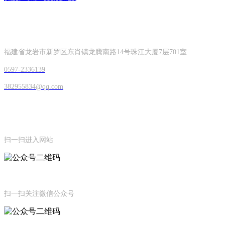
CONTACT INFORMATION
联系方式
福建省龙岩市新罗区东肖镇龙腾南路14号珠江大厦7层701室
0597-2336139
382955834@qq.com
WEBSITE QR CODE
网站二维码
扫一扫进入网站
微信公众号
扫一扫关注微信公众号