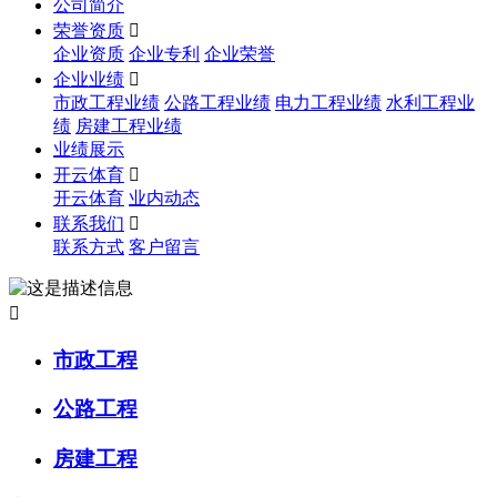
公司简介
荣誉资质

企业资质
企业专利
企业荣誉
企业业绩

市政工程业绩
公路工程业绩
电力工程业绩
水利工程业
绩
房建工程业绩
业绩展示
开云体育

开云体育
业内动态
联系我们

联系方式
客户留言

市政工程
公路工程
房建工程