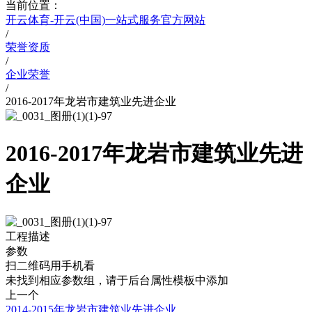
当前位置：
开云体育-开云(中国)一站式服务官方网站
/
荣誉资质
/
企业荣誉
/
2016-2017年龙岩市建筑业先进企业
2016-2017年龙岩市建筑业先进
企业
工程描述
参数
扫二维码用手机看
未找到相应参数组，请于后台属性模板中添加
上一个
2014-2015年龙岩市建筑业先进企业