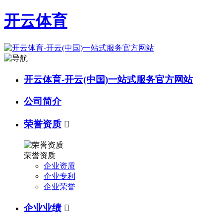
开云体育
开云体育-开云(中国)一站式服务官方网站
公司简介
荣誉资质

荣誉资质
企业资质
企业专利
企业荣誉
企业业绩
