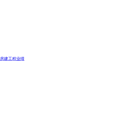
房建工程业绩