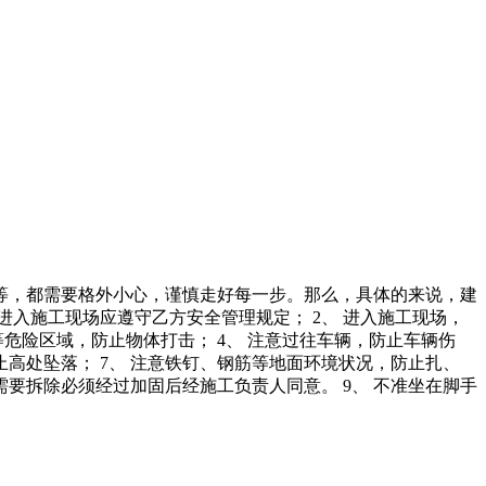
等，都需要格外小心，谨慎走好每一步。那么，具体的来说，建
进入施工现场应遵守乙方安全管理规定； 2、 进入施工现场，
危险区域，防止物体打击； 4、 注意过往车辆，防止车辆伤
止高处坠落； 7、 注意铁钉、钢筋等地面环境状况，防止扎、
要拆除必须经过加固后经施工负责人同意。 9、 不准坐在脚手