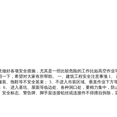
做好各项安全措施，尤其是一些比较危险的工作比如高空作业
下，希望对大家有所帮助。 一、建筑工程安全注意事项 1、 
装、拖鞋等不安全装束； 3、不进入吊装区域、垂直作业下方等
； 6、 进入基坑、屋面等临边处、各种洞口处，要精力集中，防
施、安全标志、警告牌、脚手架连接铅丝或连接件不得擅自拆除，需