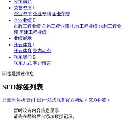
公司简介
荣誉资质

企业资质
企业专利
企业荣誉
企业业绩

市政工程业绩
公路工程业绩
电力工程业绩
水利工程业
绩
房建工程业绩
业绩展示
开云体育

开云体育
业内动态
联系我们

联系方式
客户留言
SEO标签列表
开云体育-开云(中国)一站式服务官方网站
>
SEO标签
>
暂时没有内容信息显示
请先在网站后台添加数据记录。