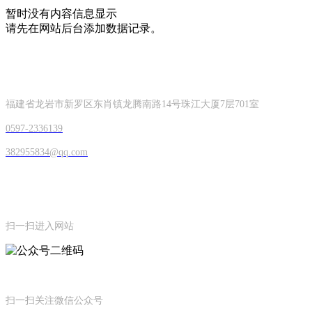
暂时没有内容信息显示
请先在网站后台添加数据记录。
CONTACT INFORMATION
联系方式
福建省龙岩市新罗区东肖镇龙腾南路14号珠江大厦7层701室
0597-2336139
382955834@qq.com
WEBSITE QR CODE
网站二维码
扫一扫进入网站
微信公众号
扫一扫关注微信公众号