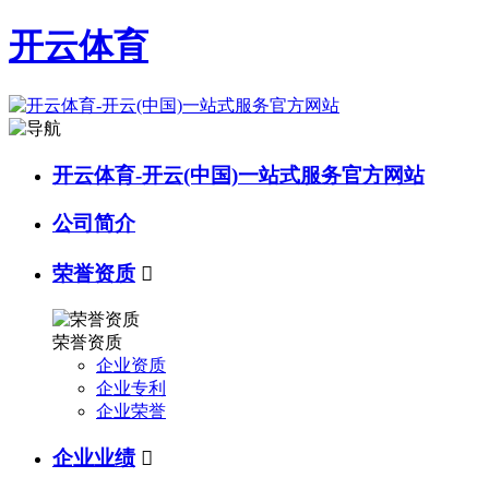
开云体育
开云体育-开云(中国)一站式服务官方网站
公司简介
荣誉资质

荣誉资质
企业资质
企业专利
企业荣誉
企业业绩
